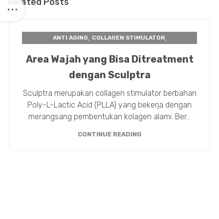
Related Posts
,
,
ANTI AGING
COLLAGEN STIMULATOR
,
,
INSTA BEAUTY CENTER
PERAWATAN KULIT
Area Wajah yang Bisa Ditreatment
SCULPTRA
dengan Sculptra
Sculptra merupakan collagen stimulator berbahan
Poly-L-Lactic Acid (PLLA) yang bekerja dengan
merangsang pembentukan kolagen alami. Ber...
CONTINUE READING