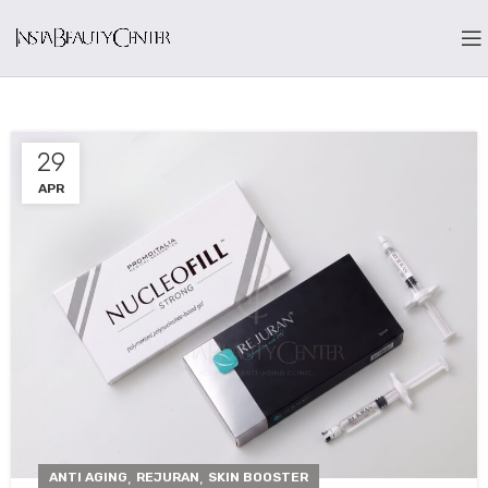
29
APR
,
,
ANTI AGING
REJURAN
SKIN BOOSTER