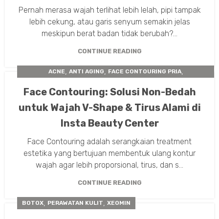
Pernah merasa wajah terlihat lebih lelah, pipi tampak
lebih cekung, atau garis senyum semakin jelas
meskipun berat badan tidak berubah?...
CONTINUE READING
,
,
,
ACNE
ANTI AGING
FACE CONTOURING PRIA
,
,
FACE COUNTOURING
PERAWATAN KULIT
Face Contouring: Solusi Non-Bedah
,
TARIK BENANG WAJAH
THREADLIFT
untuk Wajah V-Shape & Tirus Alami di
Insta Beauty Center
Face Contouring adalah serangkaian treatment
estetika yang bertujuan membentuk ulang kontur
wajah agar lebih proporsional, tirus, dan s...
CONTINUE READING
,
,
BOTOX
PERAWATAN KULIT
XEOMIN