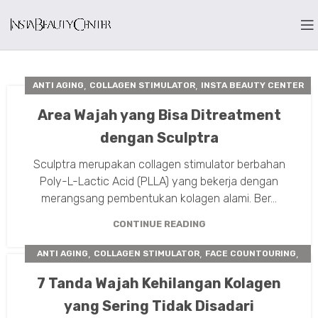
,
,
ANTI AGING
COLLAGEN STIMULATOR
INSTA BEAUTY CENTER
,
,
PERAWATAN KULIT
SCULPTRA
Area Wajah yang Bisa Ditreatment
dengan Sculptra
Sculptra merupakan collagen stimulator berbahan
Poly-L-Lactic Acid (PLLA) yang bekerja dengan
merangsang pembentukan kolagen alami. Ber...
CONTINUE READING
,
,
,
ANTI AGING
COLLAGEN STIMULATOR
FACE COUNTOURING
,
,
,
FILLER
INSTA BEAUTY CENTER
NUTRISI ANTI AGING
7 Tanda Wajah Kehilangan Kolagen
,
PERAWATAN KULIT
TIPS TREATMENT
yang Sering Tidak Disadari