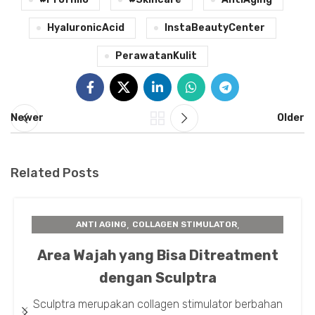
HyaluronicAcid
InstaBeautyCenter
PerawatanKulit
Newer
Older
Related Posts
,
,
ANTI AGING
COLLAGEN STIMULATOR
,
,
INSTA BEAUTY CENTER
PERAWATAN KULIT
Area Wajah yang Bisa Ditreatment
SCULPTRA
dengan Sculptra
Sculptra merupakan collagen stimulator berbahan