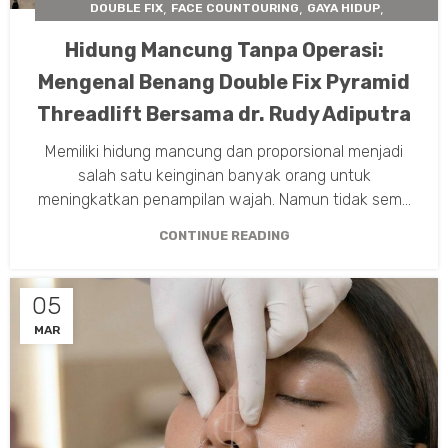
,
,
,
DOUBLE FIX
FACE COUNTOURING
GAYA HIDUP
,
INSTA BEAUTY CENTER
TARIK BENANG WAJAH
Hidung Mancung Tanpa Operasi:
Mengenal Benang Double Fix Pyramid
Threadlift Bersama dr. Rudy Adiputra
Memiliki hidung mancung dan proporsional menjadi
salah satu keinginan banyak orang untuk
meningkatkan penampilan wajah. Namun tidak sem...
CONTINUE READING
05
MAR