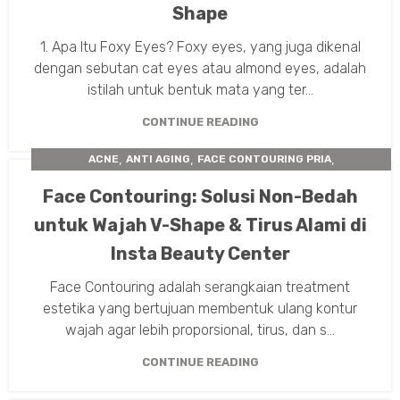
Shape
1. Apa Itu Foxy Eyes? Foxy eyes, yang juga dikenal
dengan sebutan cat eyes atau almond eyes, adalah
istilah untuk bentuk mata yang ter...
CONTINUE READING
,
,
,
ACNE
ANTI AGING
FACE CONTOURING PRIA
,
,
FACE COUNTOURING
PERAWATAN KULIT
Face Contouring: Solusi Non-Bedah
,
TARIK BENANG WAJAH
THREADLIFT
untuk Wajah V-Shape & Tirus Alami di
Insta Beauty Center
Face Contouring adalah serangkaian treatment
estetika yang bertujuan membentuk ulang kontur
wajah agar lebih proporsional, tirus, dan s...
CONTINUE READING