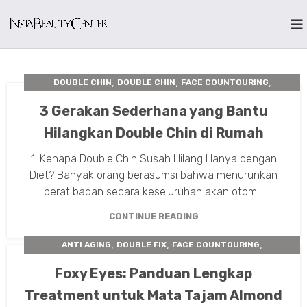
,
,
,
DOUBLE CHIN
DOUBLE CHIN
FACE COUNTOURING
,
TARIK BENANG WAJAH
THREADLIFT
3 Gerakan Sederhana yang Bantu
Hilangkan Double Chin di Rumah
1. Kenapa Double Chin Susah Hilang Hanya dengan
Diet? Banyak orang berasumsi bahwa menurunkan
berat badan secara keseluruhan akan otom...
CONTINUE READING
,
,
,
ANTI AGING
DOUBLE FIX
FACE COUNTOURING
,
TARIK BENANG WAJAH
THREADLIFT
Foxy Eyes: Panduan Lengkap
Treatment untuk Mata Tajam Almond