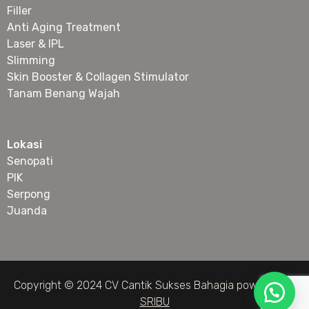
Filler
Anti Aging Treatment
Laser & IPL
Slimming
Skin Booster & Collagen Stimulator
Tanam Benang Wajah
Lokasi
Senopati
PIK
Serpong
Juanda
Copyright © 2024 CV Cantik Sukses Bahagia powered by
SRIBU