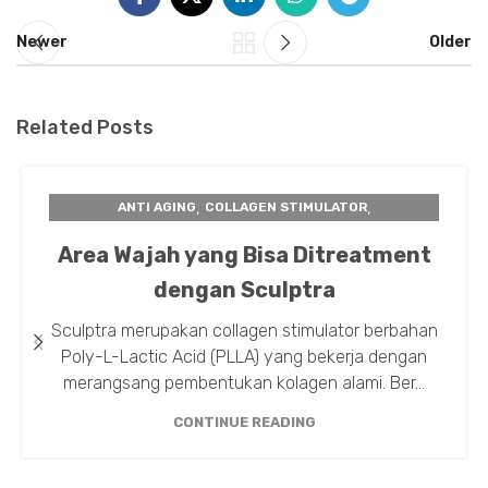
Newer
Older
Related Posts
,
,
ANTI AGING
COLLAGEN STIMULATOR
,
,
INSTA BEAUTY CENTER
PERAWATAN KULIT
Area Wajah yang Bisa Ditreatment
SCULPTRA
dengan Sculptra
Sculptra merupakan collagen stimulator berbahan
Poly-L-Lactic Acid (PLLA) yang bekerja dengan
merangsang pembentukan kolagen alami. Ber...
CONTINUE READING