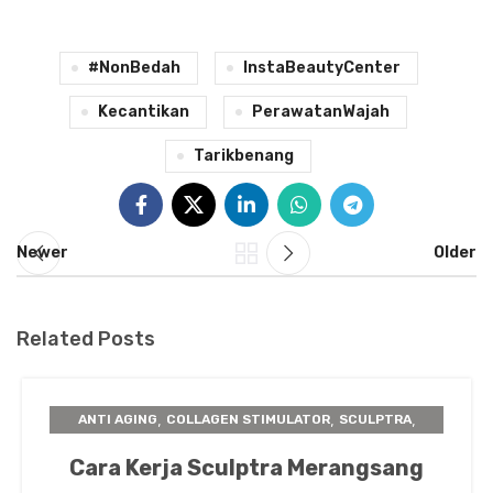
#NonBedah
InstaBeautyCenter
Kecantikan
PerawatanWajah
Tarikbenang
Newer
Older
Related Posts
,
,
,
ANTI AGING
COLLAGEN STIMULATOR
SCULPTRA
TIPS TREATMENT
Cara Kerja Sculptra Merangsang