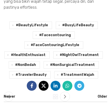
yang bisa bikin wajah tetap segar, percaya diri, dan
pastinya effortless.
#BeautyLifestyle
#BusyLifeBeauty
#facecontouring
#FaceContouringLifestyle
#HealthEnthusiast
#NightOwlTreatment
#NonBedah
#NonSurgicalTreatment
#TravelerBeauty
#TreatmentWajah
Newer
Older