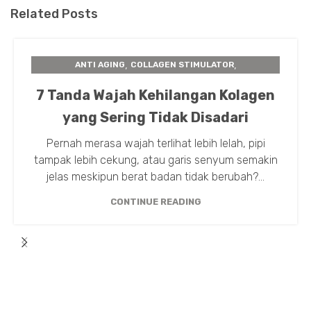
Related Posts
,
,
ANTI AGING
COLLAGEN STIMULATOR
,
,
,
FACE COUNTOURING
FILLER
INSTA BEAUTY CENTER
7 Tanda Wajah Kehilangan Kolagen
,
,
NUTRISI ANTI AGING
PERAWATAN KULIT
yang Sering Tidak Disadari
TIPS TREATMENT
Pernah merasa wajah terlihat lebih lelah, pipi
tampak lebih cekung, atau garis senyum semakin
jelas meskipun berat badan tidak berubah?...
CONTINUE READING