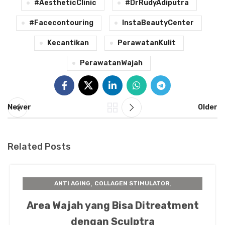
#AestheticClinic
#DrRudyAdiputra
#facecontouring
InstaBeautyCenter
Kecantikan
PerawatanKulit
PerawatanWajah
Newer
Older
Related Posts
,
,
ANTI AGING
COLLAGEN STIMULATOR
,
,
INSTA BEAUTY CENTER
PERAWATAN KULIT
Area Wajah yang Bisa Ditreatment
SCULPTRA
dengan Sculptra