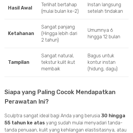
Terlihat bertahap
Instan langsung
Hasil Awal
(mulai bulan ke-2)
setelah tindakan
Sangat panjang
Umumnya 6
Ketahanan
(Hingga lebih dari
hingga 12 bulan
2 tahun)
Sangat natural,
Bagus untuk
Tampilan
tekstur kulit ikut
kontur instan
membaik
(hidung, dagu)
Siapa yang Paling Cocok Mendapatkan
Perawatan Ini?
Sculptra sangat ideal bagi Anda yang berusia
30 hingga
55 tahun ke atas
yang sudah mulai menyadari tanda-
tanda penuaan, kulit yang kehilangan elastisitasnya, atau