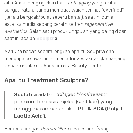
Jika Anda menginginkan hasil
anti-aging
yang terlihat
sangat natural tanpa membuat wajah terlihat “overfilled”
(terlalu bengkak/bulat seperti bantal), saat ini dunia
estetika medis sedang beralih ke tren
regenerative
aesthetics
. Salah satu produk unggulan yang paling dicari
saat ini adalah
Sculptr
a
.
Mari kita bedah secara lengkap apa itu Sculptra dan
mengapa perawatan ini menjadi investasi jangka panjang
terbaik untuk kulit Anda di Insta Beauty Center!
Apa itu Treatment Sculptra?
Sculptra
adalah
collagen biostimulator
premium berbasis injeksi (suntikan) yang
menggunakan bahan aktif
PLLA-SCA (Poly-L-
Lactic Acid)
.
Berbeda dengan
dermal filler
konvensional (yang