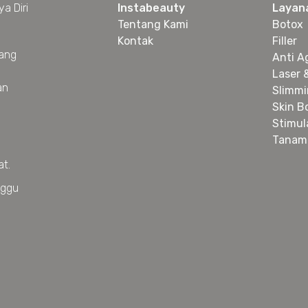
a Diri
Instabeauty
Layan
Tentang Kami
Botox
Kontak
Filler
yang
Anti A
Laser 
an
Slimm
Skin B
Stimul
Tanam
at.
nggu