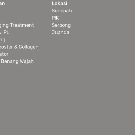
an
Lokasi
Senopati
PIK
ging Treatment
Serpong
& IPL
Juanda
ing
ooster & Collagen
ator
 Benang Wajah