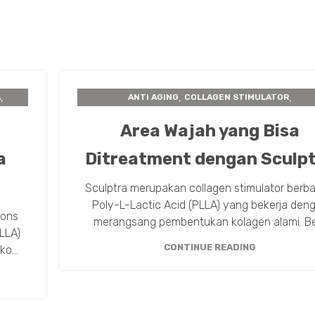
,
,
,
A
ANTI AGING
COLLAGEN STIMULATOR
,
,
INSTA BEAUTY CENTER
PERAWATAN KULIT
SCULP
Area Wajah yang Bisa
a
Ditreatment dengan Sculp
Sculptra merupakan collagen stimulator berb
Poly-L-Lactic Acid (PLLA) yang bekerja den
pons
merangsang pembentukan kolagen alami. Ber
LLA)
CONTINUE READING
o...