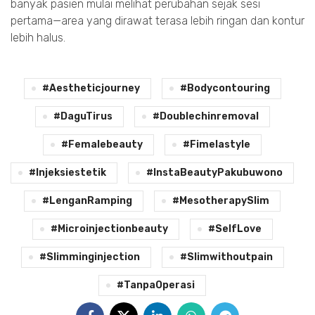
banyak pasien mulai melihat perubahan sejak sesi
pertama—area yang dirawat terasa lebih ringan dan kontur
lebih halus.
#aestheticjourney
#bodycontouring
#DaguTirus
#doublechinremoval
#femalebeauty
#fimelastyle
#injeksiestetik
#InstaBeautyPakubuwono
#LenganRamping
#MesotherapySlim
#microinjectionbeauty
#SelfLove
#slimminginjection
#slimwithoutpain
#TanpaOperasi