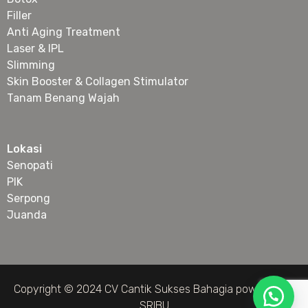
Filler
Anti Aging Treatment
Laser & IPL
Slimming
Skin Booster & Collagen Stimulator
Tanam Benang Wajah
Lokasi
Senopati
PIK
Serpong
Juanda
Copyright © 2024 CV Cantik Sukses Bahagia powered by
SRIBU