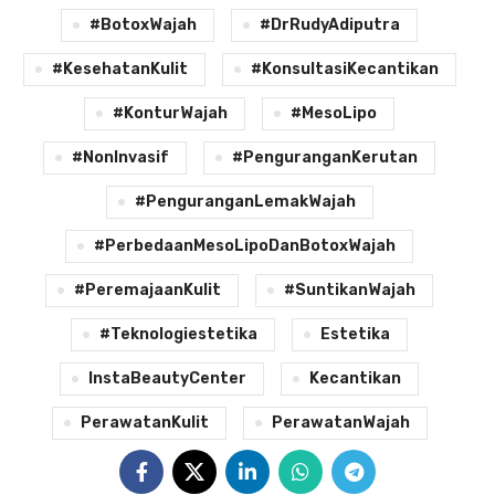
#BotoxWajah
#DrRudyAdiputra
#KesehatanKulit
#KonsultasiKecantikan
#KonturWajah
#MesoLipo
#NonInvasif
#PenguranganKerutan
#PenguranganLemakWajah
#PerbedaanMesoLipoDanBotoxWajah
#PeremajaanKulit
#SuntikanWajah
#teknologiestetika
Estetika
InstaBeautyCenter
Kecantikan
PerawatanKulit
PerawatanWajah