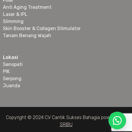
Filler
Anti Aging Treatment
Laser & IPL
Slimming
Skin Booster & Collagen Stimulator
Tanam Benang Wajah
Lokasi
Senopati
PIK
Serpong
Juanda
Copyright © 2024 CV Cantik Sukses Bahagia powered by
SRIBU