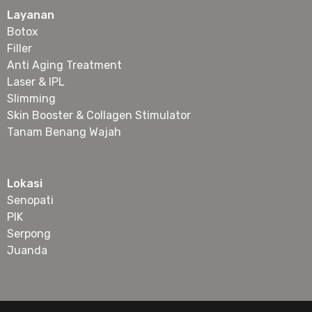
Layanan
Botox
Filler
Anti Aging Treatment
Laser & IPL
Slimming
Skin Booster & Collagen Stimulator
Tanam Benang Wajah
Lokasi
Senopati
PIK
Serpong
Juanda