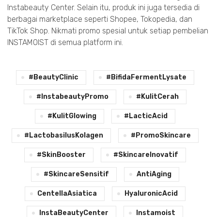
Instabeauty Center. Selain itu, produk ini juga tersedia di
berbagai marketplace seperti Shopee, Tokopedia, dan
TikTok Shop. Nikmati promo spesial untuk setiap pembelian
INSTAMOIST di semua platform ini.
#BeautyClinic
#BifidaFermentLysate
#InstabeautyPromo
#KulitCerah
#KulitGlowing
#LacticAcid
#LactobasilusKolagen
#PromoSkincare
#SkinBooster
#SkincareInovatif
#SkincareSensitif
AntiAging
CentellaAsiatica
HyaluronicAcid
InstaBeautyCenter
Instamoist