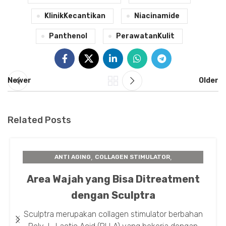
KlinikKecantikan
Niacinamide
Panthenol
PerawatanKulit
Newer
Older
Related Posts
,
,
ANTI AGING
COLLAGEN STIMULATOR
,
,
INSTA BEAUTY CENTER
PERAWATAN KULIT
Area Wajah yang Bisa Ditreatment
SCULPTRA
dengan Sculptra
Sculptra merupakan collagen stimulator berbahan