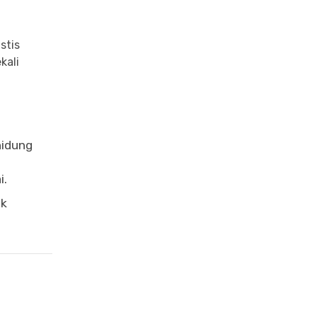
stis
kali
hidung
i.
ak