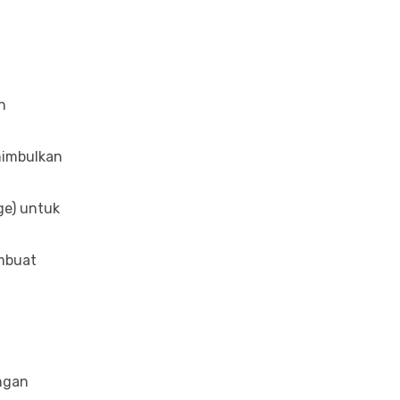
n
enimbulkan
ge) untuk
embuat
ngan