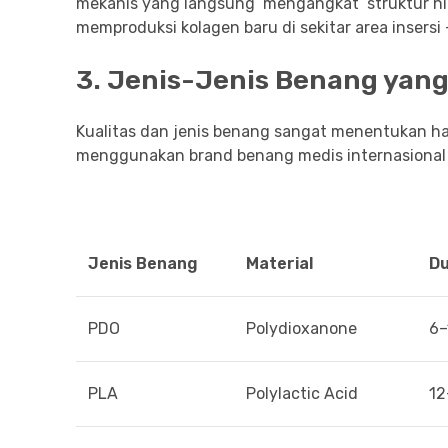
mekanis yang langsung ‘mengangkat’ struktur hi
memproduksi kolagen baru di sekitar area insersi
3. Jenis-Jenis Benang yan
Kualitas dan jenis benang sangat menentukan hasi
menggunakan brand benang medis internasional t
Jenis Benang
Material
Du
PDO
Polydioxanone
6–
PLA
Polylactic Acid
12