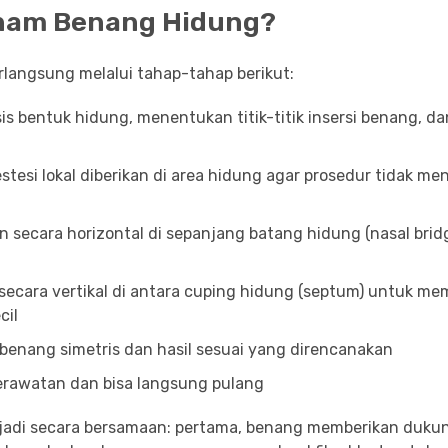
anam Benang Hidung?
langsung melalui tahap-tahap berikut:
is bentuk hidung, menentukan titik-titik insersi benang, da
estesi lokal diberikan di area hidung agar prosedur tidak m
 secara horizontal di sepanjang batang hidung (nasal brid
secara vertikal di antara cuping hidung (septum) untuk m
cil
benang simetris dan hasil sesuai yang direncanakan
erawatan dan bisa langsung pulang
erjadi secara bersamaan: pertama, benang memberikan duku