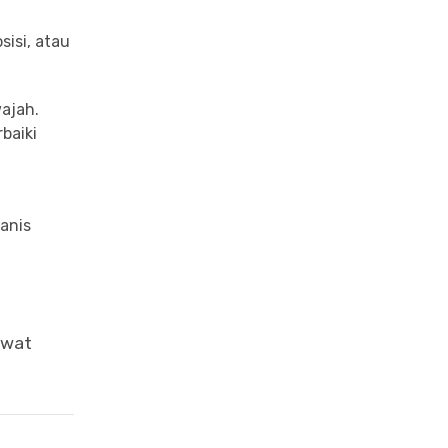
isi, atau
wajah.
baiki
anis
awat