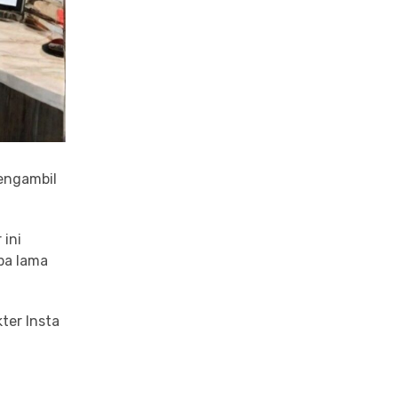
engambil
 ini
pa lama
ter Insta