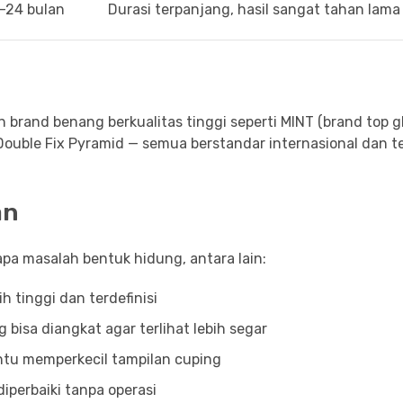
–24 bulan
Durasi terpanjang, hasil sangat tahan lama
 brand benang berkualitas tinggi seperti MINT (brand top g
 Double Fix Pyramid — semua berstandar internasional dan t
an
apa masalah bentuk hidung, antara lain:
h tinggi dan terdefinisi
 bisa diangkat agar terlihat lebih segar
ntu memperkecil tampilan cuping
iperbaiki tanpa operasi