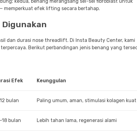
dung; kedua, benang merangsang sel-sel fibroblast untuk
 — memperkuat efek lifting secara bertahap.
g Digunakan
l dan durasi nose threadlift. Di Insta Beauty Center, kami
erpercaya. Berikut perbandingan jenis benang yang tersed
rasi Efek
Keunggulan
12 bulan
Paling umum, aman, stimulasi kolagen kuat
–18 bulan
Lebih tahan lama, regenerasi alami