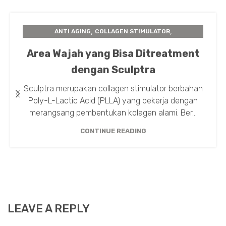
,
,
ANTI AGING
COLLAGEN STIMULATOR
,
,
INSTA BEAUTY CENTER
PERAWATAN KULIT
Area Wajah yang Bisa Ditreatment
SCULPTRA
dengan Sculptra
Sculptra merupakan collagen stimulator berbahan
Poly-L-Lactic Acid (PLLA) yang bekerja dengan
merangsang pembentukan kolagen alami. Ber...
CONTINUE READING
LEAVE A REPLY