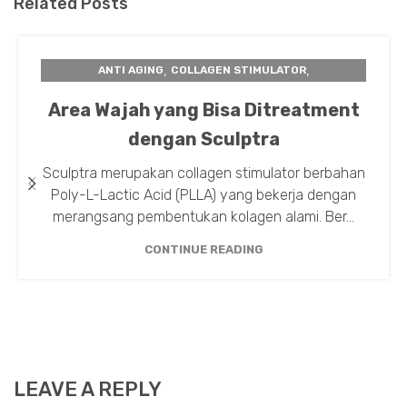
Related Posts
,
,
ANTI AGING
COLLAGEN STIMULATOR
,
,
INSTA BEAUTY CENTER
PERAWATAN KULIT
Area Wajah yang Bisa Ditreatment
SCULPTRA
dengan Sculptra
Sculptra merupakan collagen stimulator berbahan
Poly-L-Lactic Acid (PLLA) yang bekerja dengan
merangsang pembentukan kolagen alami. Ber...
CONTINUE READING
LEAVE A REPLY