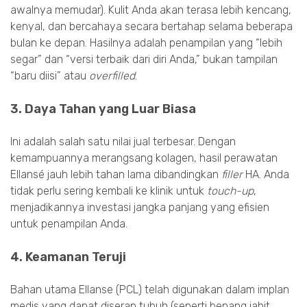
awalnya memudar). Kulit Anda akan terasa lebih kencang,
kenyal, dan bercahaya secara bertahap selama beberapa
bulan ke depan. Hasilnya adalah penampilan yang “lebih
segar” dan “versi terbaik dari diri Anda,” bukan tampilan
“baru diisi” atau
overfilled
.
3. Daya Tahan yang Luar Biasa
Ini adalah salah satu nilai jual terbesar. Dengan
kemampuannya merangsang kolagen, hasil perawatan
Ellansé jauh lebih tahan lama dibandingkan
filler
HA. Anda
tidak perlu sering kembali ke klinik untuk
touch-up
,
menjadikannya investasi jangka panjang yang efisien
untuk penampilan Anda.
4. Keamanan Teruji
Bahan utama Ellanse (PCL) telah digunakan dalam implan
medis yang dapat diserap tubuh (seperti benang jahit