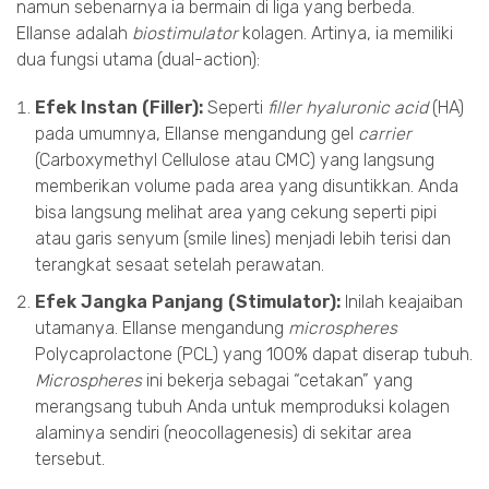
namun sebenarnya ia bermain di liga yang berbeda.
Ellanse adalah
biostimulator
kolagen. Artinya, ia memiliki
dua fungsi utama (dual-action):
Efek Instan (Filler):
Seperti
filler hyaluronic acid
(HA)
pada umumnya, Ellanse mengandung gel
carrier
(Carboxymethyl Cellulose atau CMC) yang langsung
memberikan volume pada area yang disuntikkan. Anda
bisa langsung melihat area yang cekung seperti pipi
atau garis senyum (smile lines) menjadi lebih terisi dan
terangkat sesaat setelah perawatan.
Efek Jangka Panjang (Stimulator):
Inilah keajaiban
utamanya. Ellanse mengandung
microspheres
Polycaprolactone (PCL) yang 100% dapat diserap tubuh.
Microspheres
ini bekerja sebagai “cetakan” yang
merangsang tubuh Anda untuk memproduksi kolagen
alaminya sendiri (neocollagenesis) di sekitar area
tersebut.