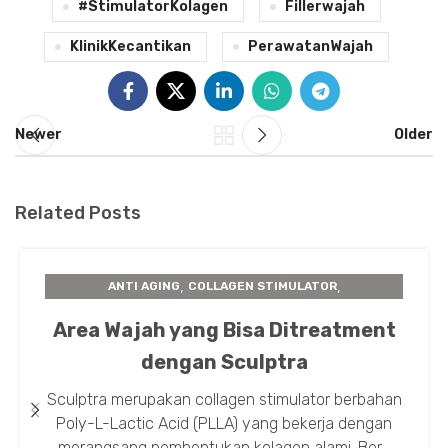
#StimulatorKolagen
Fillerwajah
KlinikKecantikan
PerawatanWajah
Newer
Older
Related Posts
,
,
ANTI AGING
COLLAGEN STIMULATOR
,
,
INSTA BEAUTY CENTER
PERAWATAN KULIT
Area Wajah yang Bisa Ditreatment
SCULPTRA
dengan Sculptra
Sculptra merupakan collagen stimulator berbahan
Poly-L-Lactic Acid (PLLA) yang bekerja dengan
merangsang pembentukan kolagen alami. Ber...