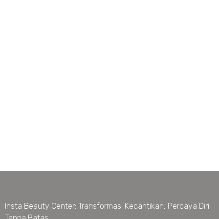
Insta Beauty Center: Transformasi Kecantikan, Percaya Diri
Tanpa Batas