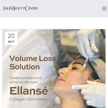
20
OCT