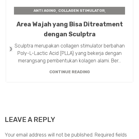
,
,
ANTI AGING
COLLAGEN STIMULATOR
,
,
INSTA BEAUTY CENTER
PERAWATAN KULIT
Area Wajah yang Bisa Ditreatment
SCULPTRA
dengan Sculptra
Sculptra merupakan collagen stimulator berbahan
Poly-L-Lactic Acid (PLLA) yang bekerja dengan
merangsang pembentukan kolagen alami. Ber...
CONTINUE READING
LEAVE A REPLY
Your email address will not be published.
Required fields