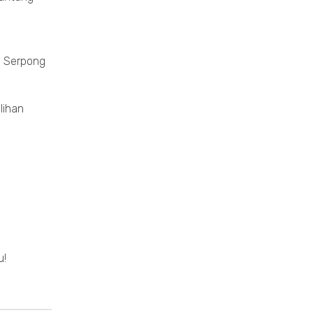
g Serpong
lihan
u!