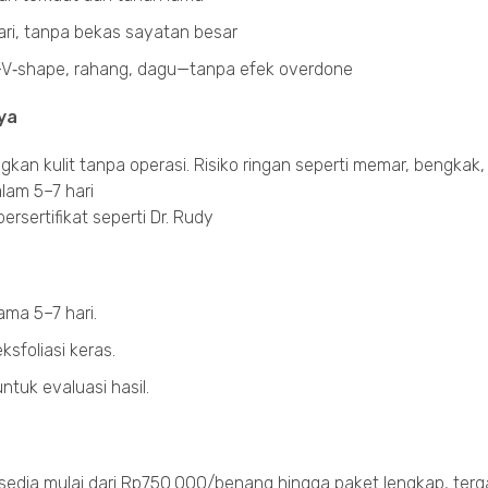
ari, tanpa bekas sayatan besar
—V‑shape, rahang, dagu—tanpa efek overdone
ya
kan kulit tanpa operasi. Risiko ringan seperti memar, bengkak,
lam 5–7 hari
rsertifikat seperti Dr. Rudy
ama 5–7 hari.
sfoliasi keras.
tuk evaluasi hasil.
rsedia mulai dari Rp750.000/benang hingga paket lengkap, ter