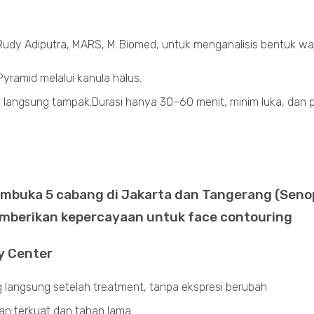
Rudy Adiputra, MARS, M. Biomed, untuk menganalisis bentuk wa
Pyramid melalui kanula halus.
e langsung tampak.Durasi hanya 30–60 menit, minim luka, dan p
embuka 5 cabang di Jakarta dan Tangerang (Senop
mberikan kepercayaan untuk face contouring
y Center
ng langsung setelah treatment, tanpa ekspresi berubah
ian terkuat dan tahan lama