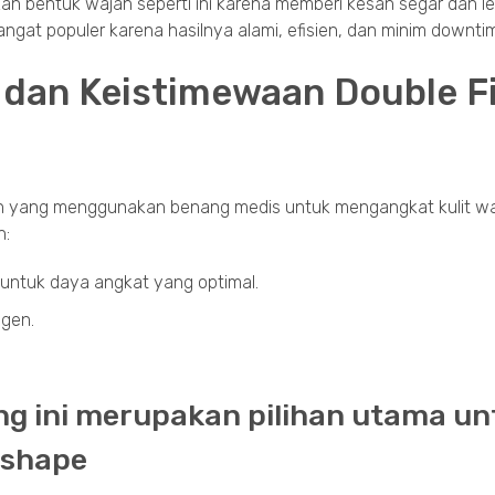
an bentuk wajah seperti ini karena memberi kesan segar dan le
angat populer karena hasilnya alami, efisien, dan minim downti
 dan Keistimewaan Double F
edah yang menggunakan benang medis untuk mengangkat kulit w
n:
 untuk daya angkat yang optimal.
gen.
ng ini merupakan pilihan utama un
‑shape