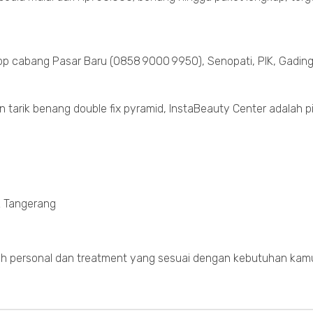
App cabang Pasar Baru (0858 9000 9950), Senopati, PIK, Gadin
arik benang double fix pyramid, InstaBeauty Center adalah pi
& Tangerang
jah personal dan treatment yang sesuai dengan kebutuhan kam