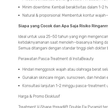
Minim downtime: Kembali beraktivitas dalam 1–2 h
Natural & proporsional: Membentuk kontur wajah
Siapa yang Cocok dan Apa Saja Risiko Ringann
Ideal untuk usia 25–50 tahun yang ingin mengencang
ketidaknyamanan saat menoleh—biasanya hilang da
Semua ditangani dengan standar tinggi oleh dokter be
Perawatan Pasca‑Treatment di InstaBeauty
Hindari menggosok wajah atau olahraga berat sel
Gunakan skincare ringan, sunscreen, dan hindari ek
Konsultasi lanjutan 1–2 minggu pasca-treatment un
Harga & Promo Eksklusif
Treatment V‑Shape threadlift Double Fix Pyramid te