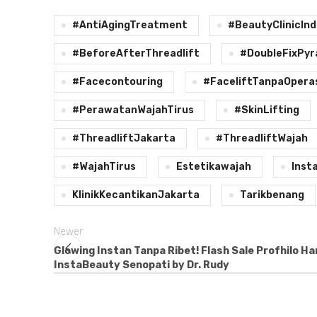
#AntiAgingTreatment
#BeautyClinicInd
#BeforeAfterThreadlift
#DoubleFixPyr
#facecontouring
#FaceliftTanpaOpera
#PerawatanWajahTirus
#SkinLifting
#ThreadliftJakarta
#ThreadliftWajah
#WajahTirus
Estetikawajah
Inst
KlinikKecantikanJakarta
Tarikbenang
Newer
Glowing Instan Tanpa Ribet! Flash Sale Profhilo Ha
InstaBeauty Senopati by Dr. Rudy