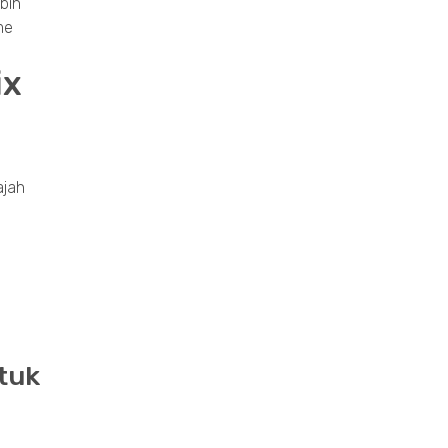
bih
me
ix
ajah
tuk