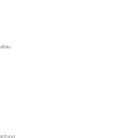
 atau
gantung