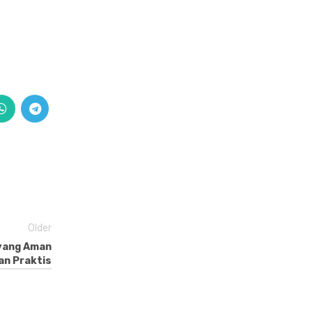
Older
 yang Aman
an Praktis