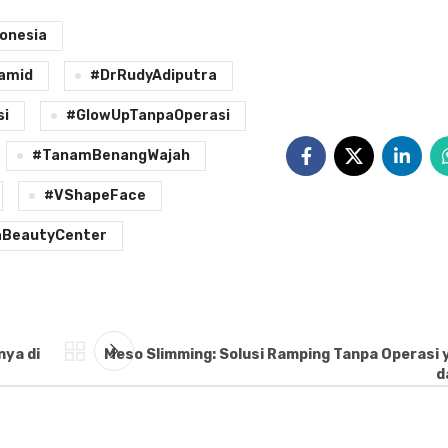
onesia
amid
#DrRudyAdiputra
si
#GlowUpTanpaOperasi
#TanamBenangWajah
#VShapeFace
aBeautyCenter
nya di
Meso Slimming: Solusi Ramping Tanpa Operasi
d