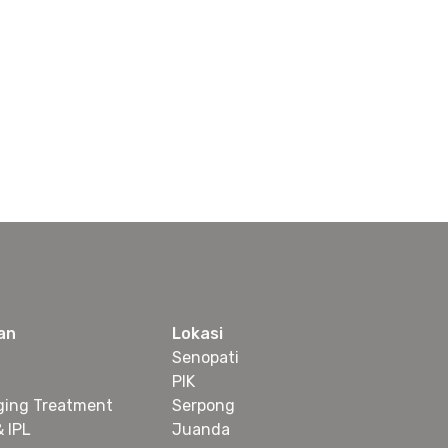
an
Lokasi
Senopati
PIK
ging Treatment
Serpong
& IPL
Juanda