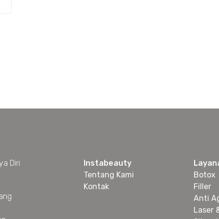
a Diri
Instabeauty
Layan
Tentang Kami
Botox
Kontak
Filler
yang
Anti A
Laser 