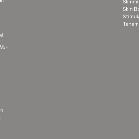
an
Slimm
Skin B
Stimul
Tanam
at.
nggu
an
r.