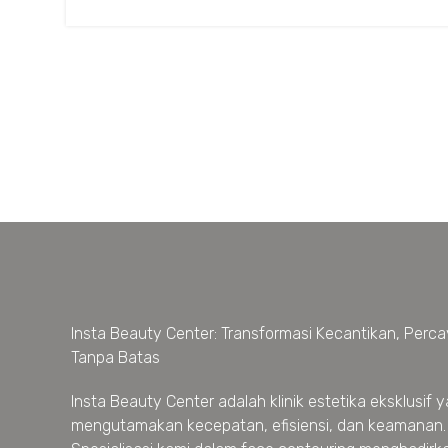
Insta Beauty Center: Transformasi Kecantikan, Percay
Tanpa Batas
Insta Beauty Center adalah klinik estetika eksklusif 
mengutamakan kecepatan, efisiensi, dan keamanan.