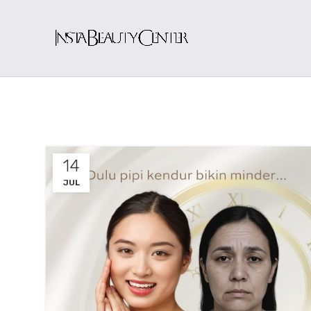
14
JUL