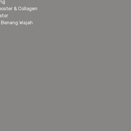
ing
ooster & Collagen
ator
 Benang Wajah