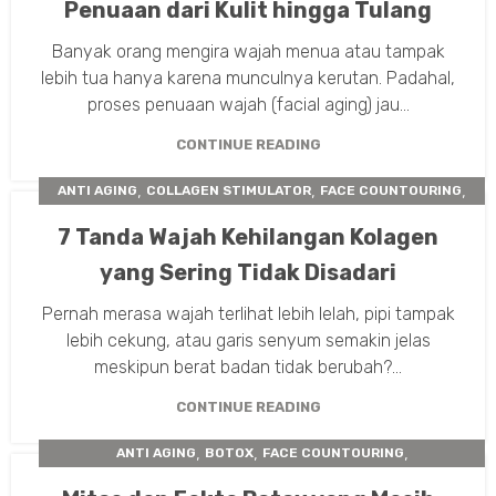
Penuaan dari Kulit hingga Tulang
Banyak orang mengira wajah menua atau tampak
lebih tua hanya karena munculnya kerutan. Padahal,
proses penuaan wajah (facial aging) jau...
CONTINUE READING
,
,
,
ANTI AGING
COLLAGEN STIMULATOR
FACE COUNTOURING
,
,
,
FILLER
INSTA BEAUTY CENTER
NUTRISI ANTI AGING
7 Tanda Wajah Kehilangan Kolagen
,
PERAWATAN KULIT
TIPS TREATMENT
yang Sering Tidak Disadari
Pernah merasa wajah terlihat lebih lelah, pipi tampak
lebih cekung, atau garis senyum semakin jelas
meskipun berat badan tidak berubah?...
CONTINUE READING
,
,
,
ANTI AGING
BOTOX
FACE COUNTOURING
INSTA BEAUTY CENTER