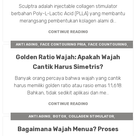
Sculptra adalah injectable collagen stimulator
berbahan Poly-L-Lactic Acid (PLLA) yang membantu
merangsang pembentukan kolagen alami di...
CONTINUE READING
,
,
,
ANTI AGING
FACE CONTOURING PRIA
FACE COUNTOURING
,
INSTA BEAUTY CENTER
TIPS TREATMENT
Golden Ratio Wajah: Apakah Wajah
Cantik Harus Simetris?
Banyak orang percaya bahwa wajah yang cantik
harus memiliki golden ratio atau rasio emas 1:1,618.
Bahkan, tidak sedikit aplikasi dan me...
CONTINUE READING
,
,
,
ANTI AGING
BOTOX
COLLAGEN STIMULATOR
,
,
ELLANSE COLLAGEN STIMULATOR
FILLER
Bagaimana Wajah Menua? Proses
INSTA BEAUTY CENTER