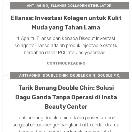
,
,
ANTI AGING
ELLANSE COLLAGEN STIMULATOR
,
FACE COUNTOURING
INSTA BEAUTY CENTER
Ellanse: Investasi Kolagen untuk Kulit
Muda yang Tahan Lama
1. Apa Itu Ellanse dan Kenapa Disebut Investasi
Kolagen? Ellanse adalah produk injectable estetik
berbahan dasar PCL atau polycaprolac...
CONTINUE READING
,
,
,
,
ANTI AGING
DOUBLE CHIN
DOUBLE CHIN
DOUBLE FIX
,
FACE COUNTOURING
HEAD DOCTOR
Tarik Benang Double Chin: Solusi
Dagu Ganda Tanpa Operasi di Insta
Beauty Center
Tarik benang double chin adalah prosedur non-
surgical untuk mengencangkan kulit kendur di area
bawah dagu, mereduksi lemak submental, d...