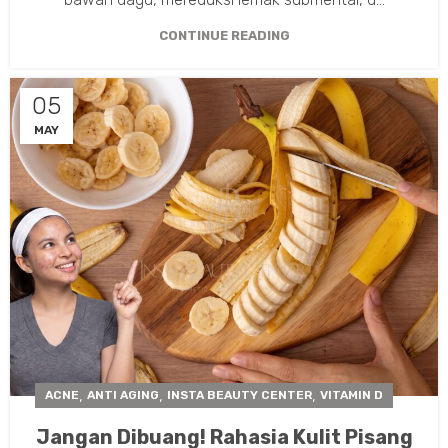
CONTINUE READING
05
MAY
,
,
,
ACNE
ANTI AGING
INSTA BEAUTY CENTER
VITAMIN D
Jangan Dibuang! Rahasia Kulit Pisang