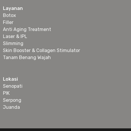
Layanan
Botox
Filler
Anti Aging Treatment
Laser & IPL
Slimming
Skin Booster & Collagen Stimulator
Tanam Benang Wajah
Lokasi
Senopati
PIK
Serpong
Juanda