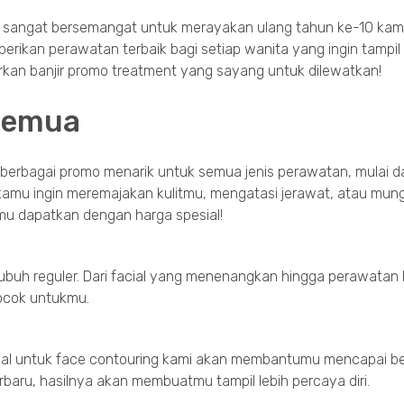
ter sangat bersemangat untuk merayakan ulang tahun ke-10 kam
berikan perawatan terbaik bagi setiap wanita yang ingin tampi
kan banjir promo treatment yang sayang untuk dilewatkan!
Semua
erbagai promo menarik untuk semua jenis perawatan, mulai da
kamu ingin meremajakan kulitmu, mengatasi jerawat, atau mun
u dapatkan dengan harga spesial!
buh reguler. Dari facial yang menenangkan hingga perawatan k
cocok untukmu.
pesial untuk face contouring kami akan membantumu mencapai b
baru, hasilnya akan membuatmu tampil lebih percaya diri.