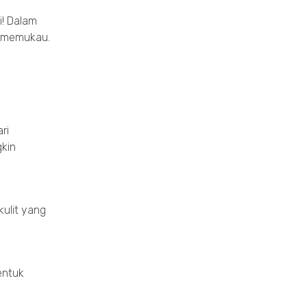
i! Dalam
l memukau.
ri
gkin
ulit yang
entuk