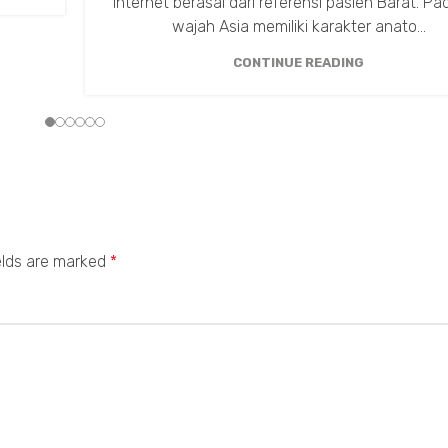
internet berasal dari referensi pasien Barat. Pa
wajah Asia memiliki karakter anato...
CONTINUE READING
elds are marked
*