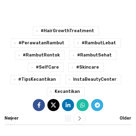
#HairGrowthTreatment
#PerawatanRambut
#RambutLebat
#RambutRontok
#RambutSehat
#SelfCare
#Skincare
#TipsKecantikan
InstaBeautyCenter
Kecantikan
Newer
Older