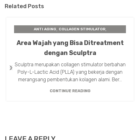
Related Posts
,
,
ANTI AGING
COLLAGEN STIMULATOR
,
,
INSTA BEAUTY CENTER
PERAWATAN KULIT
Area Wajah yang Bisa Ditreatment
SCULPTRA
dengan Sculptra
Sculptra merupakan collagen stimulator berbahan
Poly-L-Lactic Acid (PLLA) yang bekerja dengan
merangsang pembentukan kolagen alami. Ber...
CONTINUE READING
LEAVE A REPLY