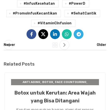
#InfusKesehatan
#PowerD
#PromoInfusKecantikan
#SehatCantik
#VitaminCInfusion
Newer
Older
Related Posts
,
,
,
ANTI AGING
BOTOX
FACE COUNTOURING
HEAD DOCTOR
Botox untuk Kerutan: Area Wajah
yang Bisa Ditangani
Kerutan merupakan bagian alami dari proses