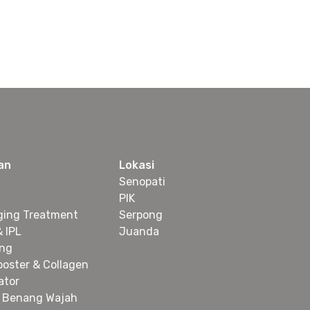
an
Lokasi
Senopati
PIK
ging Treatment
Serpong
& IPL
Juanda
ing
ooster & Collagen
ator
 Benang Wajah