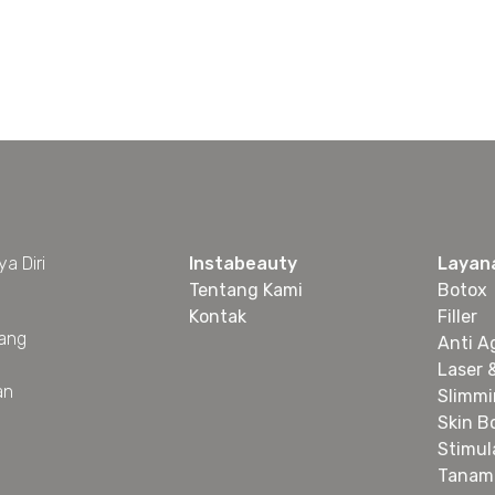
a Diri
Instabeauty
Layan
Tentang Kami
Botox
Kontak
Filler
yang
Anti A
Laser 
an
Slimm
Skin B
Stimul
Tanam