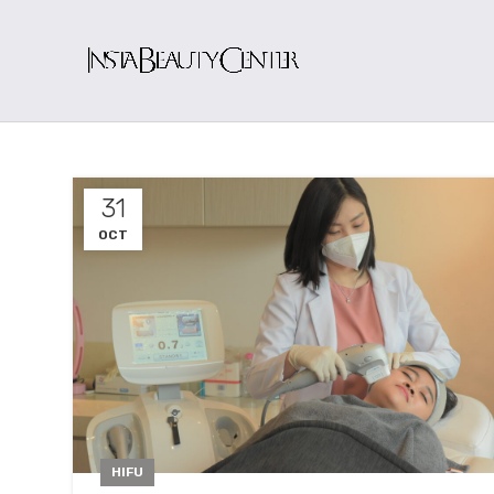
31
OCT
HIFU