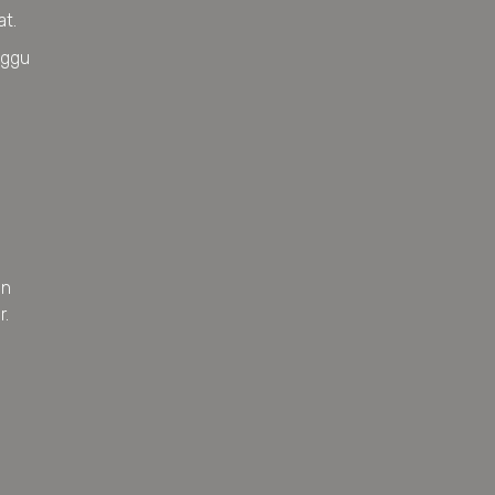
at.
nggu
an
r.