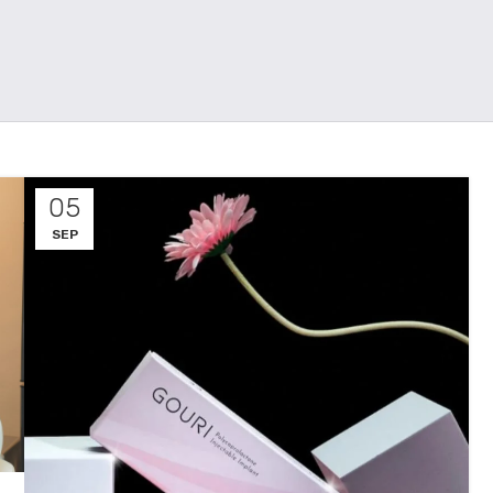
05
SEP