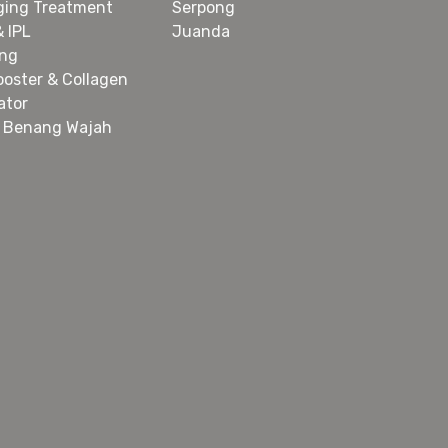
ging Treatment
Serpong
& IPL
Juanda
ing
ooster & Collagen
ator
 Benang Wajah