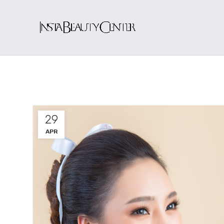
29
APR