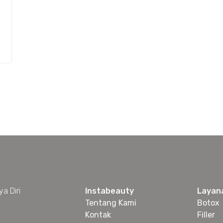
a Diri
Instabeauty
Layan
Tentang Kami
Botox
Kontak
Filler