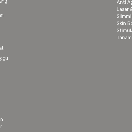
yang
Anti A
Laser 
an
Slimm
Skin B
Stimul
Tanam
at.
nggu
an
r.