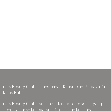
Insta Beauty Center: Transformasi Kecantikan, Percaya Diri
Tanpa Batas
Insta Beauty Center adalah klinik estetika eksklusif yang
mengutamakan kecepatan, efisiensi, dan keamanan.