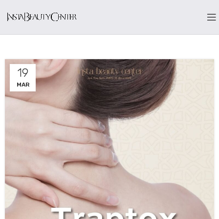
19
MAR