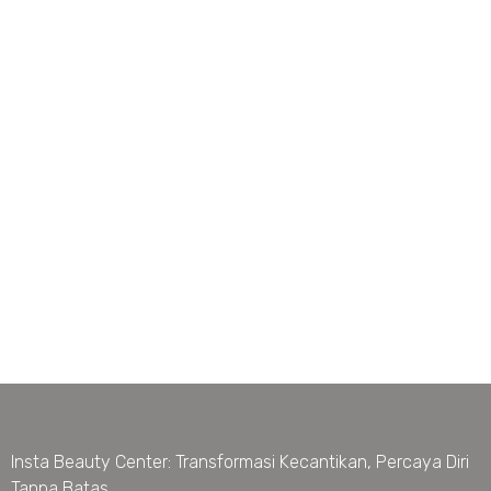
Insta Beauty Center: Transformasi Kecantikan, Percaya Diri
Tanpa Batas