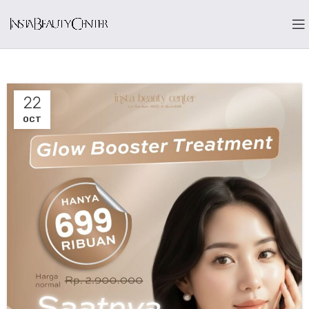
22
OCT