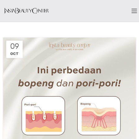
09
OCT