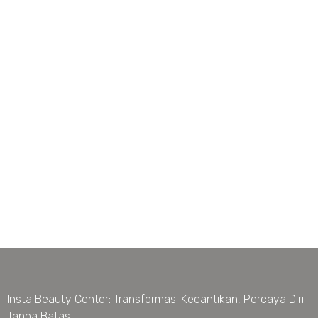
Insta Beauty Center: Transformasi Kecantikan, Percaya Diri
Tanpa Batas