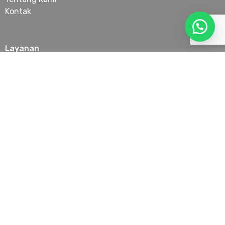
Kontak
Layanan
Botox
Filler
Anti Aging Treatment
Laser & IPL
Slimming
Skin Booster & Collagen Stimulator
Tanam Benang Wajah
Lokasi
Senopati
PIK
Serpong
Juanda