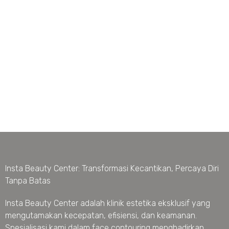
Insta Beauty Center: Transformasi Kecantikan, Percaya Diri
Tanpa Batas
Insta Beauty Center adalah klinik estetika eksklusif yang
mengutamakan kecepatan, efisiensi, dan keamanan.
Spesialisasi kami dalam face contouring menghadirkan