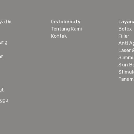
a Diri
Instabeauty
Layan
Tentang Kami
Botox
Kontak
Filler
yang
Anti A
Laser 
an
Slimm
Skin B
Stimul
Tanam
at.
nggu