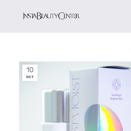
10
OCT