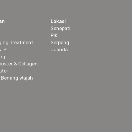
an
Lokasi
Senopati
PIK
ging Treatment
Serpong
& IPL
Juanda
ing
ooster & Collagen
ator
 Benang Wajah