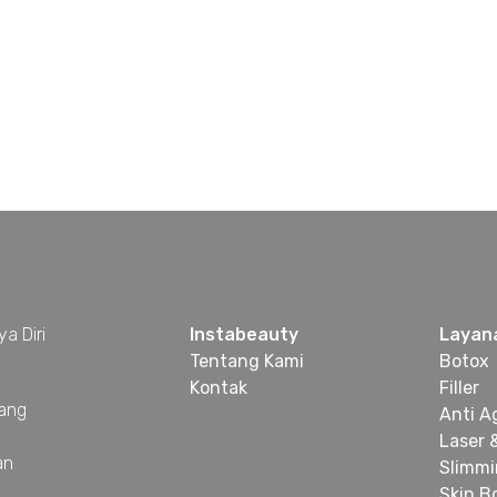
a Diri
Instabeauty
Layan
Tentang Kami
Botox
Kontak
Filler
yang
Anti A
Laser 
an
Slimm
Skin B