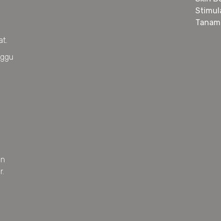
Stimul
Tanam
at.
nggu
an
r.