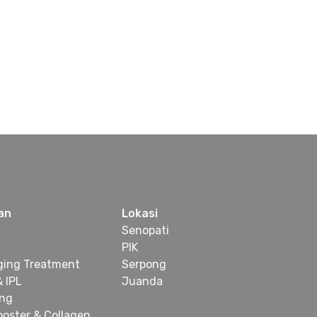
an
Lokasi
Senopati
PIK
ging Treatment
Serpong
& IPL
Juanda
ing
ooster & Collagen