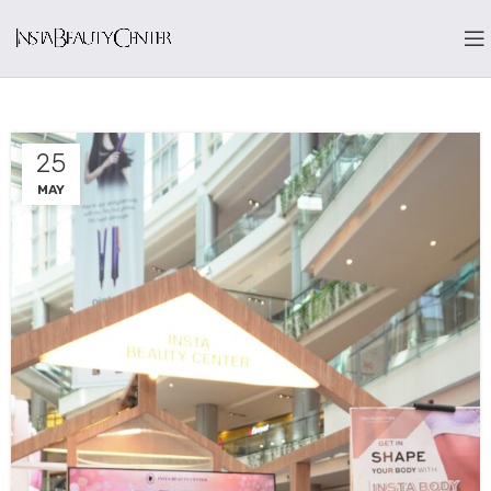
25
MAY