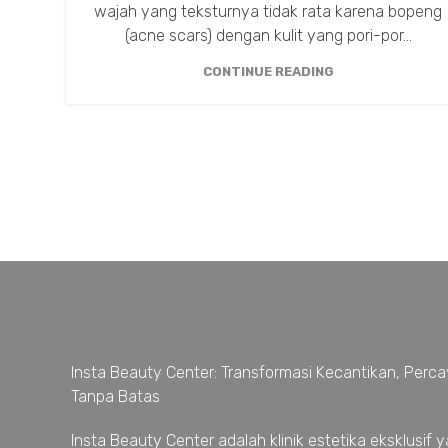
wajah yang teksturnya tidak rata karena bopeng
(acne scars) dengan kulit yang pori-por...
CONTINUE READING
Insta Beauty Center: Transformasi Kecantikan, Percay
Tanpa Batas
Insta Beauty Center adalah klinik estetika eksklusif 