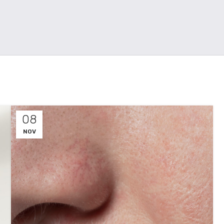
08
NOV