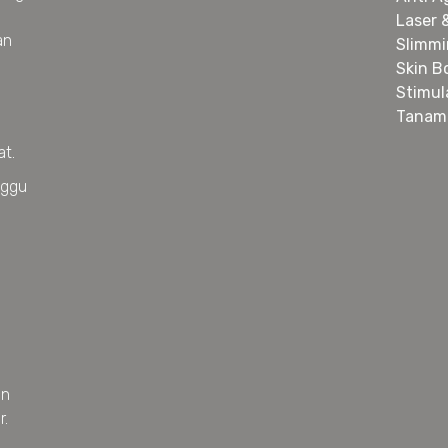
Laser 
an
Slimm
Skin B
Stimul
Tanam
at.
nggu
an
r.