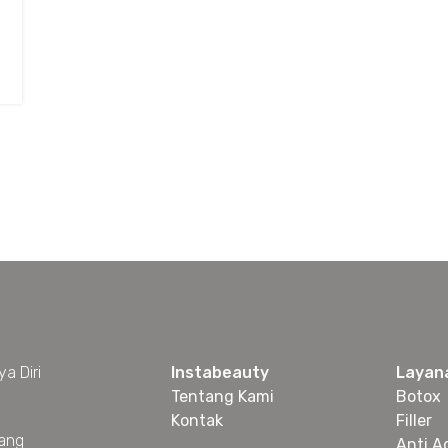
a Diri
Instabeauty
Layan
Tentang Kami
Botox
Kontak
Filler
yang
Anti A