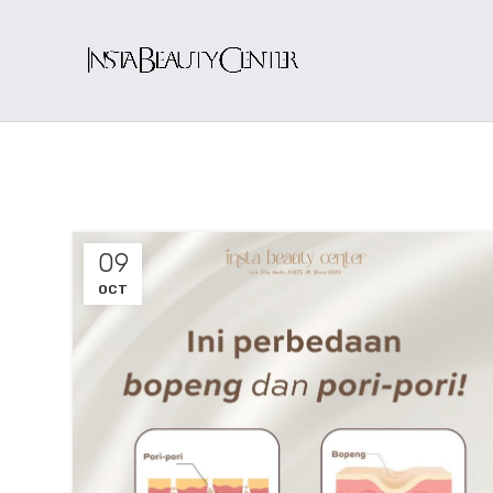
09
OCT