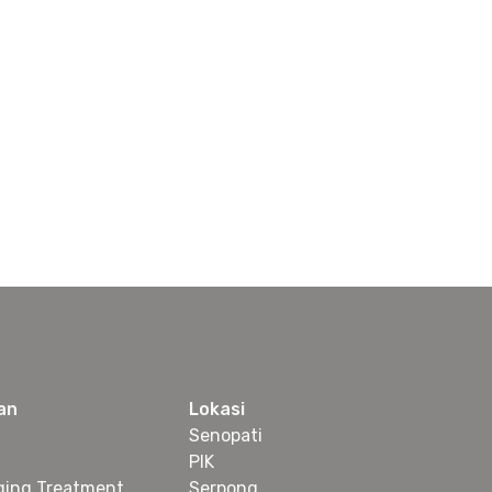
an
Lokasi
Senopati
PIK
ging Treatment
Serpong