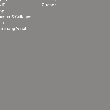
& IPL
Juanda
ing
ooster & Collagen
ator
 Benang Wajah