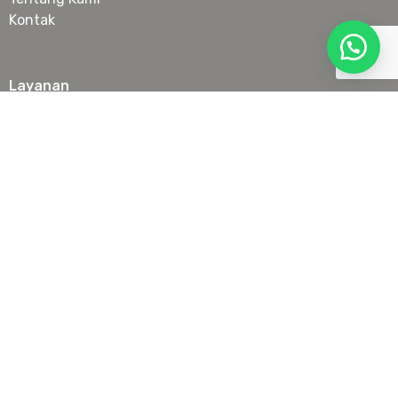
Kontak
Layanan
Botox
Filler
Anti Aging Treatment
Laser & IPL
Slimming
Skin Booster & Collagen Stimulator
Tanam Benang Wajah
Lokasi
Senopati
PIK
Serpong
Juanda