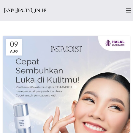
09
AUG