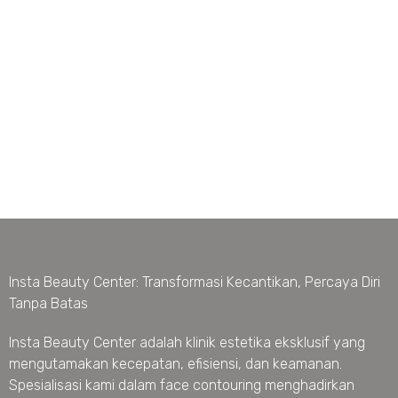
Insta Beauty Center: Transformasi Kecantikan, Percaya Diri
Tanpa Batas
Insta Beauty Center adalah klinik estetika eksklusif yang
mengutamakan kecepatan, efisiensi, dan keamanan.
Spesialisasi kami dalam face contouring menghadirkan