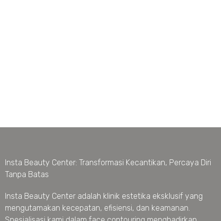
Insta Beauty Center: Transformasi Kecantikan, Percaya Diri
Tanpa Batas
Insta Beauty Center adalah klinik estetika eksklusif yang
mengutamakan kecepatan, efisiensi, dan keamanan.
Spesialisasi kami dalam face contouring menghadirkan