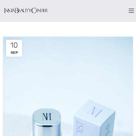
10
SEP