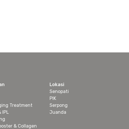
an
Lokasi
Senopati
PIK
ging Treatment
Serpong
& IPL
Juanda
ing
ooster & Collagen