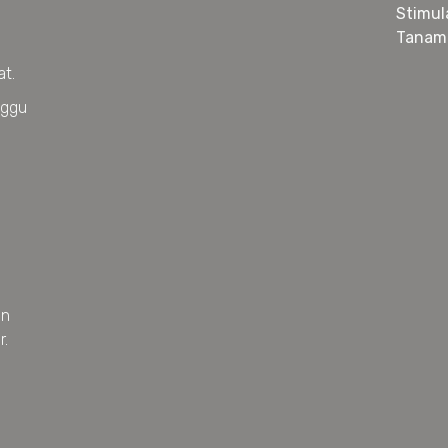
Stimul
Tanam
at.
nggu
an
r.