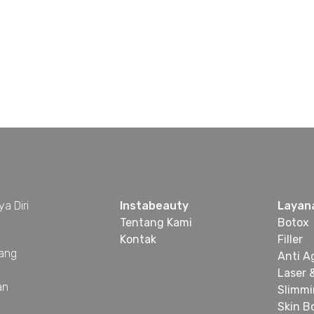
a Diri
Instabeauty
Layan
Tentang Kami
Botox
Kontak
Filler
yang
Anti A
Laser 
an
Slimm
Skin B