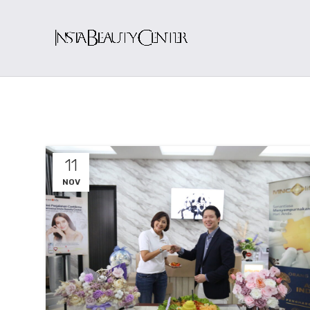
11
NOV