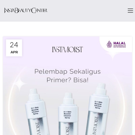
24
APR