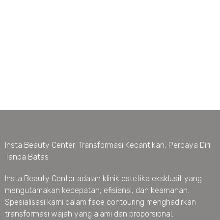
Insta Beauty Center: Transformasi Kecantikan, Percaya Diri
Tanpa Batas
Insta Beauty Center adalah klinik estetika eksklusif yang
mengutamakan kecepatan, efisiensi, dan keamanan.
Spesialisasi kami dalam face contouring menghadirkan
transformasi wajah yang alami dan proporsional.