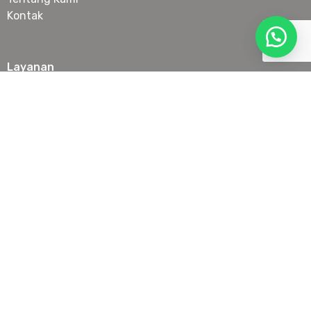
Kontak
Layanan
Botox
Filler
Anti Aging Treatment
Laser & IPL
Slimming
Skin Booster & Collagen Stimulator
Tanam Benang Wajah
Lokasi
Senopati
PIK
Serpong
Juanda