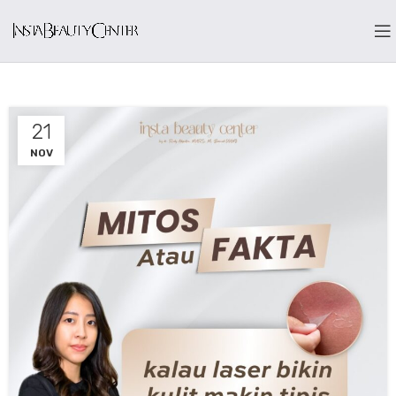
21
NOV