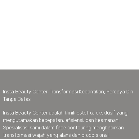
Insta Beauty Center: Transformasi Kecantikan, Percaya Diri
Tanpa Batas
Insta Beauty Center adalah klinik estetika eksklusif yang
mengutamakan kecepatan, efisiensi, dan keamanan.
Spesialisasi kami dalam face contouring menghadirkan
transformasi wajah yang alami dan proporsional.