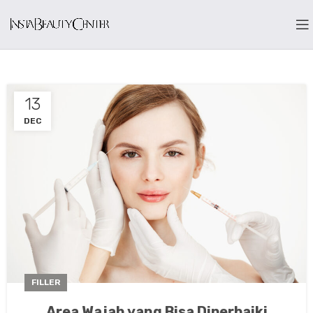
13
DEC
FILLER
Area Wajah yang Bisa Diperbaiki