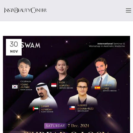
30
NOV